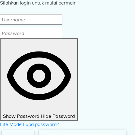
Silahkan login untuk mulai bermain
Show Password
Hide Password
Lite Mode
Lupa password?