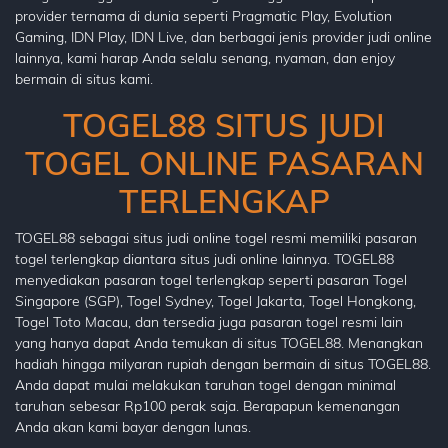
provider ternama di dunia seperti Pragmatic Play, Evolution
Gaming, IDN Play, IDN Live, dan berbagai jenis provider judi online
lainnya, kami harap Anda selalu senang, nyaman, dan enjoy
bermain di situs kami.
TOGEL88 SITUS JUDI
TOGEL ONLINE PASARAN
TERLENGKAP
TOGEL88 sebagai situs judi online togel resmi memiliki pasaran
togel terlengkap diantara situs judi online lainnya. TOGEL88
menyediakan pasaran togel terlengkap seperti pasaran Togel
Singapore (SGP), Togel Sydney, Togel Jakarta, Togel Hongkong,
Togel Toto Macau, dan tersedia juga pasaran togel resmi lain
yang hanya dapat Anda temukan di situs TOGEL88. Menangkan
hadiah hingga milyaran rupiah dengan bermain di situs TOGEL88.
Anda dapat mulai melakukan taruhan togel dengan minimal
taruhan sebesar Rp100 perak saja. Berapapun kemenangan
Anda akan kami bayar dengan lunas.