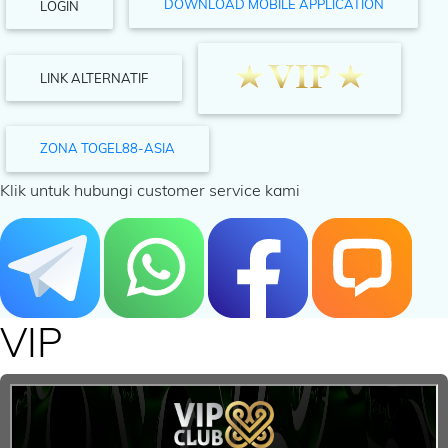
DOWNLOAD MOBILE APPLICATION
LOGIN
LINK ALTERNATIF
ZONA TOGEL88-ASIA
Klik untuk hubungi customer service kami
VIP